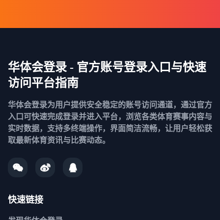
华体会登录 - 官方账号登录入口与快速
访问平台指南
华体会登录为用户提供安全稳定的账号访问通道，通过官方
入口可快速完成登录并进入平台，浏览各类体育赛事内容与
实时数据，支持多终端操作，界面简洁流畅，让用户轻松获
取最新体育资讯与比赛动态。
快速链接