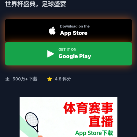
世界杯盛典，足球盛宴
Download on the
App Store
GET IT ON
Google Play
500万+ 下载
4.8 评分