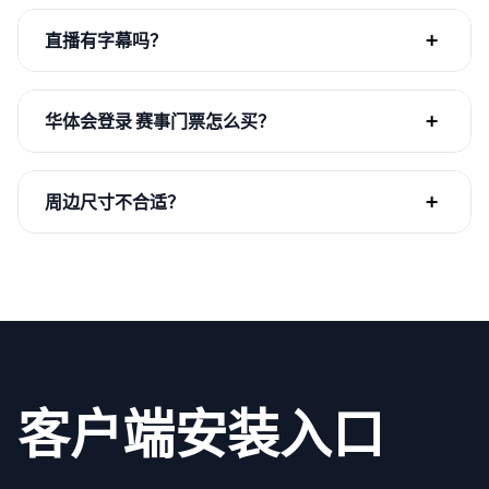
直播有字幕吗？
华体会登录
赛事门票怎么买？
周边尺寸不合适？
客户端安装入口