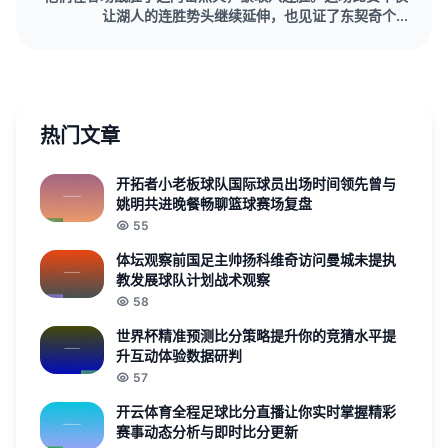
让湖人的连胜势头继续延伸，也见证了东契奇个...
热门文章
开拓者小老板球队国际球员出场时间领先曾与
姚明共进晚餐畅聊篮球赛场复盘
55
体坛观察前国足主帅扬科维奇访问曼城未提执
教发展球队计划战术观察
58
世界杯精准预测比分策略提升你的竞猜水平提
升互动体验数据研判
57
开云体育全程足球比分直播让你实时掌握精彩
赛事动态分析与即时比分更新