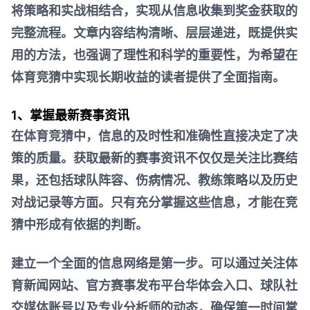
将策略和实战相结合，实现从信息收集到奖金获取的
完整流程。文章内容结构清晰、层层递进，既提供实
用的方法，也强调了理性和科学的重要性，为希望在
体育竞猜中实现长期收益的读者提供了全面指南。
1、掌握最新赛事资讯
在体育竞猜中，信息的及时性和准确性直接决定了决
策的质量。获取最新的赛事资讯不仅仅是关注比赛结
果，还包括球队阵容、伤病情况、教练策略以及历史
对战记录等方面。只有充分掌握这些信息，才能在竞
猜中形成有依据的判断。
建立一个全面的信息网络是第一步。可以通过关注体
育新闻网站、官方赛事发布平台
华体会入口
、球队社
交媒体账号以及专业分析师的动态，确保第一时间掌