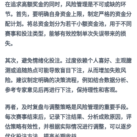
在追求高额奖金的同时，风险管理是不可或缺的环
节。首先，要明确自身资金上限，制定严格的资金分
配计划。将总资金划分为若干小额资金池，用于不同
赛事和投注类型，能够有效控制单次失误带来的损
失。
其次，避免情绪化投注。过度依赖个人喜好、主观臆
测或追随热点可能导致盲目下注，从而增加失败风
险。建议制定明确的决策流程，例如结合数据分析、
参考专家意见后再进行下注，保持理性和客观。
再者，及时复盘与调整策略是风险管理的重要手段。
每次赛事结束后，记录下注结果、分析成败原因，评
估策略有效性，并根据实际情况进行调整，可以逐步
优化投注方法，提高长期收益。