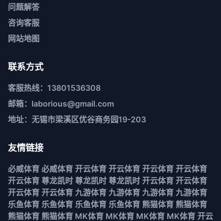
问题解答
咨询客服
网站地图
联系方式
客服热线：13801536308
邮箱：laborious@gmail.com
地址：无锡市梁溪区优谷商务园19-203
友情链接
必威体育
必威体育
开云体育
开云体育
开云体育
开云体育
开云体育
尊龙凯时
尊龙凯时
尊龙凯时
开云体育
开云体育
开云体育
开云体育
九游体育
九游体育
九游体育
九游体育
乐鱼体育
乐鱼体育
乐鱼体育
乐鱼体育
熊猫体育
熊猫体育
熊猫体育
熊猫体育
MK体育
MK体育
MK体育
MK体育
开云