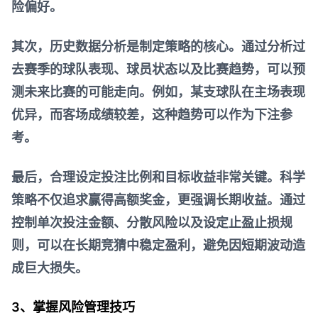
险偏好。
其次，历史数据分析是制定策略的核心。通过分析过
去赛季的球队表现、球员状态以及比赛趋势，可以预
测未来比赛的可能走向。例如，某支球队在主场表现
优异，而客场成绩较差，这种趋势可以作为下注参
考。
最后，合理设定投注比例和目标收益非常关键。科学
策略不仅追求赢得高额奖金，更强调长期收益。通过
控制单次投注金额、分散风险以及设定止盈止损规
则，可以在长期竞猜中稳定盈利，避免因短期波动造
成巨大损失。
3、掌握风险管理技巧