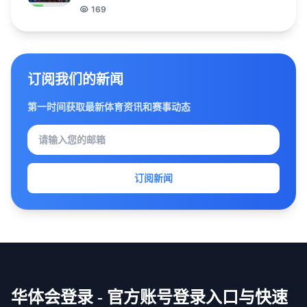
169
订阅我们的新闻
第一时间获取最新体育资讯和赛事动态
订阅新闻
华体会登录 - 官方账号登录入口与快速