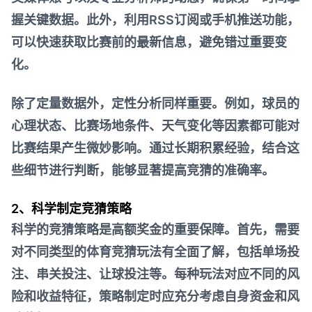
握关键数据。此外，利用RSS订阅或手机推送功能，
可以快速获取比赛前的最新信息，避免错过重要变
化。
除了定量数据外，定性分析同样重要。例如，球员的
心理状态、比赛场地条件、天气变化等因素都可能对
比赛结果产生微妙影响。通过长期积累经验，结合这
些细节进行判断，能够显著提高竞猜的准确率。
2、科学制定竞猜策略
科学的竞猜策略是高额奖金的重要保障。首先，需要
对不同类型的体育竞猜玩法有全面了解，包括单场投
注、串关投注、让球投注等。每种玩法对应不同的风
险和收益特征，策略制定时应充分考虑自身资金和风