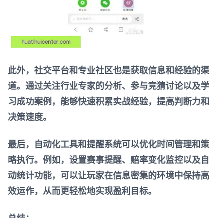
此外，社交平台和专业社区也是获取信息和经验的渠
道。通过关注行业专家的分析、参与竞猜讨论以及学
习成功案例，能够快速积累实战经验，提高判断力和
决策速度。
最后，自动化工具和提醒系统可以优化时间管理和策
略执行。例如，设置赛事提醒、赔率变化监控以及自
动统计功能，可以让玩家在信息密集的环境中保持高
效运作，从而更轻松地实现盈利目标。