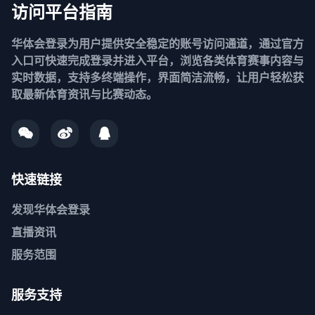
访问平台指南
华体会登录为用户提供安全稳定的账号访问通道，通过官方
入口可快速完成登录并进入平台，浏览各类体育赛事内容与
实时数据，支持多终端操作，界面简洁流畅，让用户轻松获
取最新体育资讯与比赛动态。
快速链接
发现
华体会登录
直播资讯
服务范围
服务支持