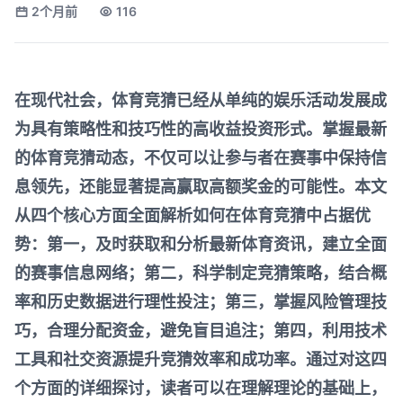
2个月前
116
在现代社会，体育竞猜已经从单纯的娱乐活动发展成
为具有策略性和技巧性的高收益投资形式。掌握最新
的体育竞猜动态，不仅可以让参与者在赛事中保持信
息领先，还能显著提高赢取高额奖金的可能性。本文
从四个核心方面全面解析如何在体育竞猜中占据优
势：第一，及时获取和分析最新体育资讯，建立全面
的赛事信息网络；第二，科学制定竞猜策略，结合概
率和历史数据进行理性投注；第三，掌握风险管理技
巧，合理分配资金，避免盲目追注；第四，利用技术
工具和社交资源提升竞猜效率和成功率。通过对这四
个方面的详细探讨，读者可以在理解理论的基础上，