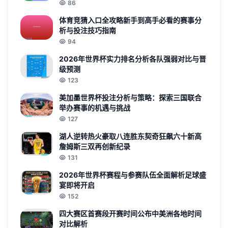
86
体育竞猜入口全攻略新手到高手必看的赛事分
析与投注技巧指南
94
2026年世界杯实力排名分析各队强弱对比与晋
级预测
123
美加墨世界杯投注分析与策略：探索三国联合
举办赛事的机遇与挑战
127
湖人逆转热火豪取八连胜东契奇狂飙六十新高
詹姆斯三双再创新纪录
131
2026年世界杯赛程与参赛队伍全面解析足球盛
宴即将开启
152
四大赛区首赛段开赛时间公布中美洲各地时间
对比解析