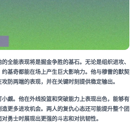
他的全能表现将是掘金争胜的基石。无论是组织进攻、
，约基奇都能在场上产生巨大影响力。他与穆雷的默契
在攻防两端的表现，并在关键时刻提供稳定输出。
可小觑。他在外线投篮和突破能力上表现出色，能够有
创造更多进攻机会。两人的复仇心态还可能提升整个团
面对勇士时展现出更强的斗志和对抗韧性。