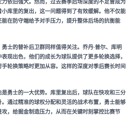
火力依旧强大。然而，过去赛季后场深度的不足曾成为
着小库里的复出，这一问题得到了有效缓解。他不仅能
还能在防守端给予对手压力，提升整体后场的抗衡能
，勇士的替补后卫群同样值得关注。乔丹·普尔、库明
中表现出色，他们的成长为球队提供了更多轮换选择，
对手轮换策略时更加从容。这样的深度对季后赛长时间
也是勇士的一大优势。库里复出后，球队在快攻和三分
升。通过精准的球权分配和灵活的战术布置，勇士能够
进攻，给掘金制造压力，从而在关键时刻掌控比赛节