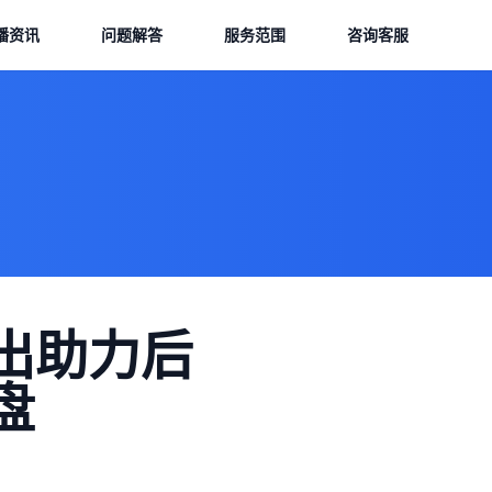
播资讯
问题解答
服务范围
咨询客服
出助力后
盘