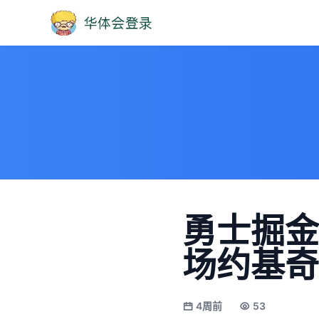
勇士掘金
场约基奇
4周前
53