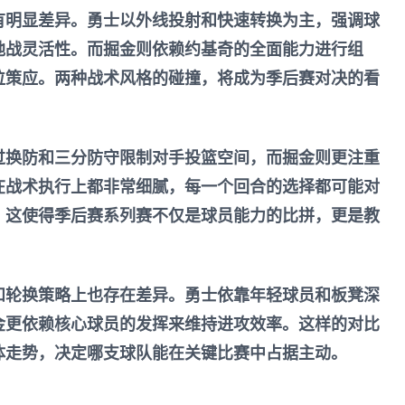
有明显差异。勇士以外线投射和快速转换为主，强调球
地战灵活性。而掘金则依赖约基奇的全面能力进行组
位策应。两种战术风格的碰撞，将成为季后赛对决的看
过换防和三分防守限制对手投篮空间，而掘金则更注重
在战术执行上都非常细腻，每一个回合的选择都可能对
。这使得季后赛系列赛不仅是球员能力的比拼，更是教
和轮换策略上也存在差异。勇士依靠年轻球员和板凳深
金更依赖核心球员的发挥来维持进攻效率。这样的对比
体走势，决定哪支球队能在关键比赛中占据主动。