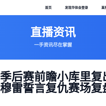
首页
发现
华体会登录
直
直播资讯
一手资讯尽在掌握
季后赛前瞻小库里复
穆雷誓言复仇赛场复